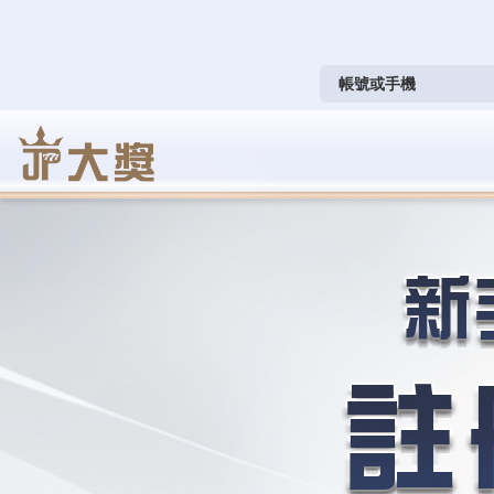
THA娛樂城官方網站
THA現金版官網下班後的絕佳放鬆推薦，台灣娛樂城儲值版會員
家樂、運彩投注、老虎機等玩法超多種娛樂服務。
leo娛樂經典的娛
leo娛樂
最多人玩