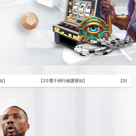
tha娛樂城評價
台灣娛樂城
娛樂城代理
娛樂城優惠
娛樂城推薦
娛樂城換現金
娛樂城註冊
娛樂城註冊送
娛樂城註冊金
娛樂城評價
娛樂城賺錢
娛樂城送體驗金
娛樂城體驗金
推薦娛樂城
最新娛樂城
線上娛樂城
線上遊戲