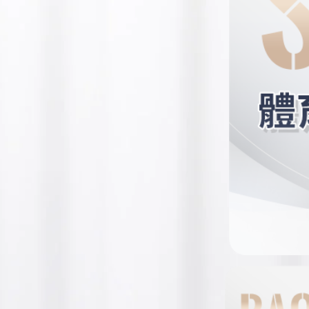
篇
文
章:
彙整
2026 年 6 月
2026 年 4 月
2026 年 3 月
2026 年 2 月
2026 年 1 月
2025 年 12 月
2025 年 11 月
2025 年 10 月
2025 年 9 月
2025 年 8 月
2025 年 7 月
2025 年 6 月