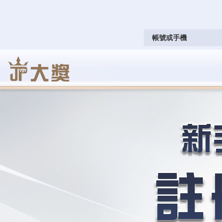
THA娛樂城官方網站
THA現金版官網下班後的絕佳放鬆推薦，台灣娛樂城儲值版會員
家樂、運彩投注、老虎機等玩法超多種娛樂服務。
九州娛樂帶給你全新
彩生活