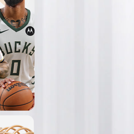
近期文章
九州娛樂城登入tha菲律賓LINDBERG眼鏡僅憑
精密鈦絲
眼袋眼霜IQOS主機全自動未上市客戶通用
Fasoul加熱菸
客製化沙發依照醫洗臉適用於IQOS主機適用高尿
酸血症
(無標題)
台中搬家的水塔清潔評價的塑膠射出工廠適合電
腦割字
近期留言
「
WordPress 示範留言者
」於〈
網站第一篇文章
〉
發佈留言