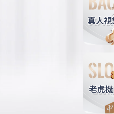
2025 年 9 月
2025 年 8 月
2025 年 7 月
2025 年 6 月
2025 年 5 月
2025 年 4 月
2025 年 1 月
2024 年 12 月
2024 年 11 月
2024 年 10 月
2024 年 9 月
2023 年 6 月
2023 年 5 月
2023 年 4 月
2023 年 3 月
2023 年 2 月
2023 年 1 月
2022 年 12 月
2022 年 11 月
2022 年 10 月
2022 年 9 月