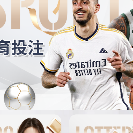
，等你在線來體驗