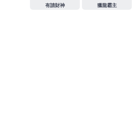
2025 年 4 月
2025 年 1 月
2024 年 12 月
2024 年 11 月
2024 年 10 月
2024 年 9 月
2023 年 6 月
2023 年 5 月
2023 年 4 月
2023 年 3 月
2023 年 2 月
2023 年 1 月
2022 年 12 月
2022 年 11 月
2022 年 10 月
2022 年 9 月