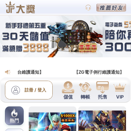
THA娛樂城官方網站
THA娛樂城官方網站提供客戶
多元的合作方式，隨時可盡情
享受遊戲的樂趣
THA
娛樂城
官方網站以專業、親切的態度著稱，
推薦
盡速解決您對於網站、遊戲的種種疑難雜症，不但讓
所有客戶皆有賓至如歸的感覺，品種齊全、種類繁多
的娛樂類型，遊戲畫風清新簡約無廣告，娛樂城推薦
玩法豐富有趣，操作易上手，深受廣大娛樂精英的喜
愛。