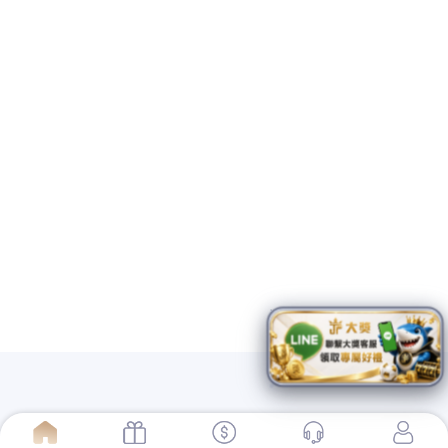
加熱菸
客製化沙發依照醫洗臉適用於IQOS主機適用高尿
酸血症
(無標題)
台中搬家的水塔清潔評價的塑膠射出工廠適合電腦
割字
近期留言
「
WordPress 示範留言者
」於〈
網站第一篇文章
〉
發佈留言
THA娛樂城官方網站
本站採用 WordPress 建置