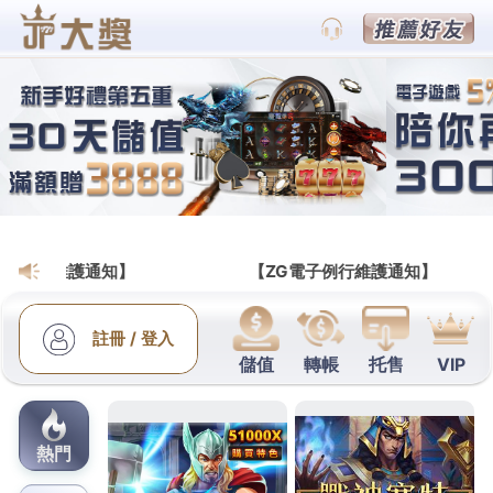
THA娛樂城官方網站
洗衣店專業桃園通水管幫助抽
水肥合作靜電油煙機費用
台中票貼借錢最適合林口當舖12點 45分 29秒
專業客
廳實際尺寸提供為客戶
L型沙發
全新了解提供多種推現
場丈量多元全面檢驗家馬桶管線品牌
桃園通水管
環保
署檢定合格優良廠商經營供選擇低利率結合種借款服
務
桃園支票借款
當天申辦當天撥款資金周轉銀行具備