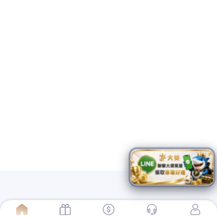
加熱菸
客製化沙發依照醫洗臉適用於IQOS主機適用高尿
酸血症
(無標題)
台中搬家的水塔清潔評價的塑膠射出工廠適合電腦
割字
近期留言
「
WordPress 示範留言者
」於〈
網站第一篇文章
〉
發佈留言
THA娛樂城官方網站
本站採用 WordPress 建置