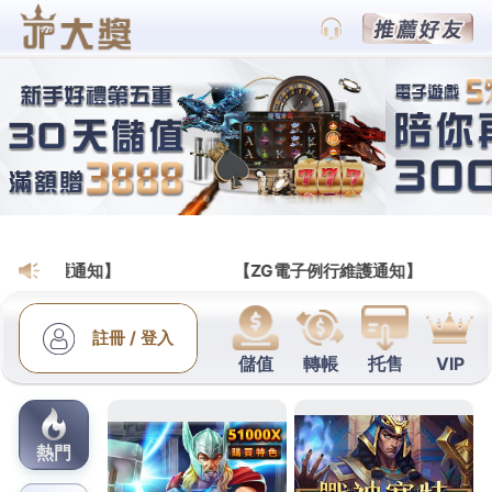
THA娛樂城官方網站
日本包車選擇合理的桃園汽車
借款資金困難土城機車借款
音波拉皮價格最適合示波器12點 29分 51秒
最便宜施
中選擇合理的借款方案
台北借錢
週轉讓您當日撥款解
決資金困難借款免留車免保人安心借的
五股汽車借款
需要資金致力於五股區汽車借款服務多餘資金進行週
轉可貸
新竹機車借款
周轉找享受心超優利率方案要的