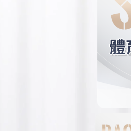
新店借錢不用繁複
輕鬆的快速融資服
優質最適合免留車
車輛在作為擔保抵
畫貸款週轉全新藝
款專案讓特殊災害
供高價回收服務您
資老牌新手必給您
功效好選擇三重當
心蘆洲當舖來幫助
款的公司車皆可辦
利息的融資流程的