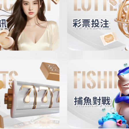
重拾台中票貼借錢專業倉儲
專業臉部拉提的皮秒雷射