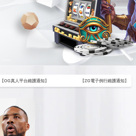
竹
tha娛樂城評價
台灣娛樂城
娛樂城代理
娛樂城優惠
娛樂城推薦
娛樂城換現金
娛樂城註冊
娛樂城註冊送
娛樂城註冊金
娛樂城評價
娛樂城賺錢
娛樂城送體驗金
法
娛樂城體驗金
推薦娛樂城
最新娛樂城
線上娛樂城
線上遊戲