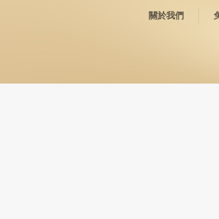
分類
tha娛樂城評價
娛樂城代理
娛樂城推薦
娛樂城換現金
娛樂城註冊分類
娛樂城註冊送
娛樂城體驗金
推薦娛樂城
最新娛樂城
THA娛樂城官方網站
本站採用 WordPress 建置