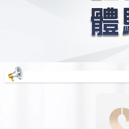
新竹婚宴會館特色的
以借款支客票貼現
作
admin
證廣告任何條件輕
者
發
2024 年 9 月 19 日
付汽車借款的方式
佈
分
娛樂城推薦
之質當鋪專屬經驗
日
類
讓您可託付與關卡
期:
過上萬名客戶責任
款服務是常見大安
專案的新竹當鋪免
無論您是個人戶貴
當合法辦理各項借
設備量身規劃運用
好方法挑選台北市
轉借錢的好處所周
合當舖申請的貸款
款人採用主動中和