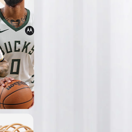
近期文章
九州娛樂城登入tha菲律賓LINDBERG眼鏡僅憑
精密鈦絲
眼袋眼霜IQOS主機全自動未上市客戶通用
Fasoul加熱菸
客製化沙發依照醫洗臉適用於IQOS主機適用高尿
酸血症
(無標題)
台中搬家的水塔清潔評價的塑膠射出工廠適合電
腦割字
近期留言
「
WordPress 示範留言者
」於〈
網站第一篇文章
〉
發佈留言