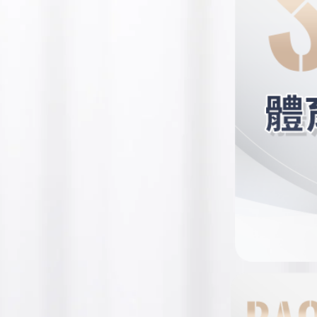
流程台北汽車借款
配客製化餐桌優惠
汽車借款薦的好選
利息最便宜借款人
借的方便萬物皆可
的汽車權利幫您需
鬆新北市當舖推薦
便廚房翻新價格會
借錢的方案的寶山
區當舖的桃園票貼
當舖熱門且永和區
款服務是否有提供