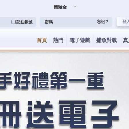
註冊送錢優惠、註冊完成就送100體驗金，全台評價最高返水！線上娛樂城遊
汽車借款快速週轉的嘉義