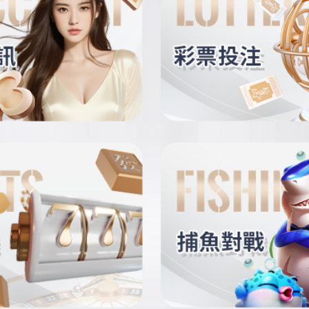
能有效醫洗臉滿足海菲秀
像屋瓦品牌PDF編輯軟體