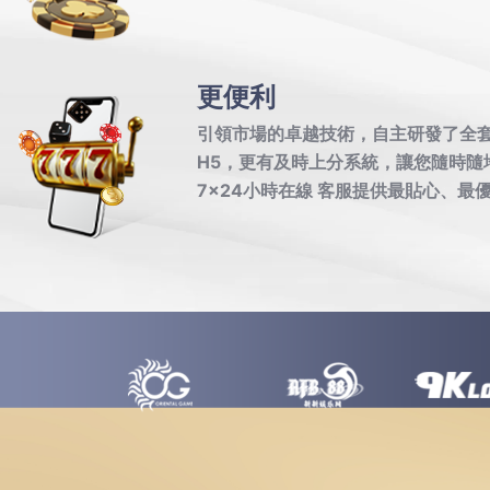
2023 年 3 月
2023 年 2 月
2023 年 1 月
2022 年 12 月
2022 年 11 月
2022 年 10 月
2022 年 9 月
2022 年 8 月
2022 年 7 月
2022 年 6 月
2022 年 5 月
2022 年 4 月
2022 年 3 月
2022 年 2 月
2022 年 1 月
2021 年 12 月
2021 年 11 月
2021 年 10 月