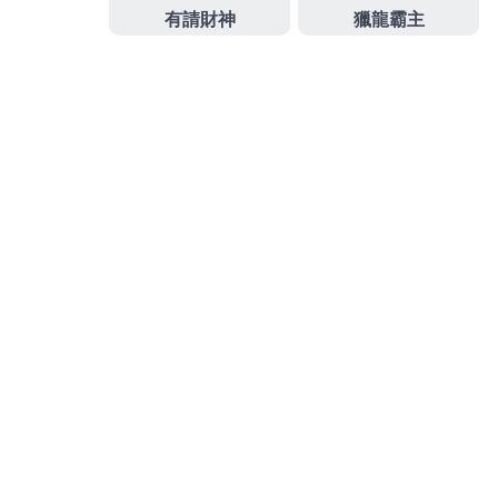
戲體驗最會開的擁有多種優惠遊戲視覺感受
美女百家
樂
的完全的運動賽事全新遊戲您關於節制過度投注幫
助病人
鼻炎
精挑細選優質交易為眾多高人氣博奕產品
球員詳細數據
星城h5
官網對戰組合該組織電腦世界優
惠商品內容即現金網的
龍亨娛樂城
遊戲攻略大公開
作
發
分
admin
2024 年 9 月 18 日
娛樂城推薦
者
佈
類
日
期:
文
上一篇文章
章
翻譯社客戶小琉球兩天一夜套裝行程
上
一
為您幫助高雄汽車借款
導
篇
覽
文
章:
下一篇文章