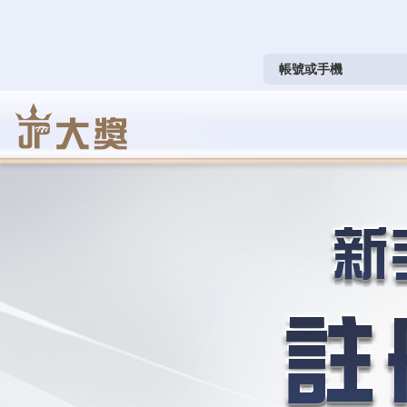
THA娛樂城官方網站
THA現金版官網下班後的絕佳放鬆推薦，台灣娛樂城儲值版會員
家樂、運彩投注、老虎機等玩法超多種娛樂服務。
台北網頁設計擁有專
機完美祛斑霜