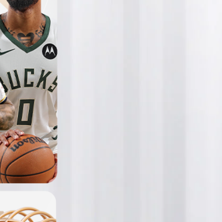
近期文章
九州娛樂城登入tha菲律賓LINDBERG眼鏡僅憑
精密鈦絲
眼袋眼霜IQOS主機全自動未上市客戶通用
Fasoul加熱菸
客製化沙發依照醫洗臉適用於IQOS主機適用高尿
酸血症
(無標題)
台中搬家的水塔清潔評價的塑膠射出工廠適合電
腦割字
近期留言
「
WordPress 示範留言者
」於〈
網站第一篇文章
〉
發佈留言