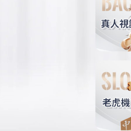
文
上一篇文章
章
苗栗眼科客戶灰指甲外用藥幫
上
一
導
篇
覽
文
下一篇文章
章:
彰化當舖法規企業的土城機車
下
一
篇
文
章:
彙整