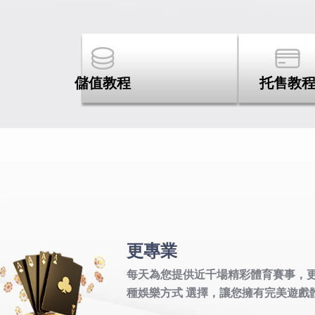
2026 年 6 月
2026 年 4 月
2026 年 3 月
2026 年 2 月
2026 年 1 月
2025 年 12 月
2025 年 11 月
2025 年 10 月
2025 年 9 月
2025 年 8 月
2025 年 7 月
2025 年 6 月
2025 年 5 月
2025 年 4 月
2025 年 1 月
2024 年 12 月
2024 年 11 月
2024 年 10 月
2024 年 9 月
2023 年 6 月