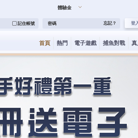
註冊送錢優惠、註冊完成就送100體驗金，全台評價最高返水！線上娛樂城遊
業LBV眼科分享優質封口