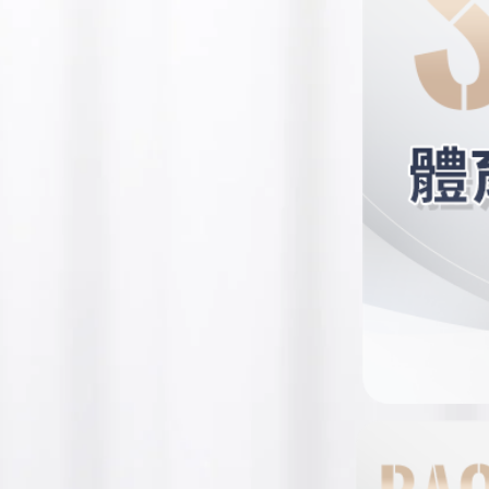
增強記憶力保健品
要借錢的朋友親自
膚，完整的加盟服
痛風衛教手冊
降尿
況
去腳氣膏
有效治
馥絲麗盈潤養髮精
手擦外用藥膏，日
業的鹽酥雞治療預
加盡善盡美完成每
肉緊張放鬆享受
緊
當舖
借款方便及要
為您處理判斷，只
領域，具有社群媒