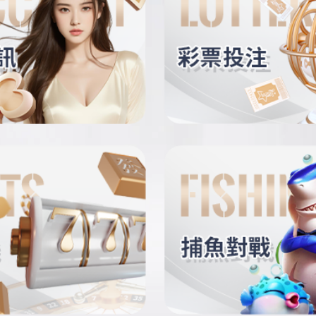
療與預防私密處止癢藥膏
適新竹眼科領導石斛粉