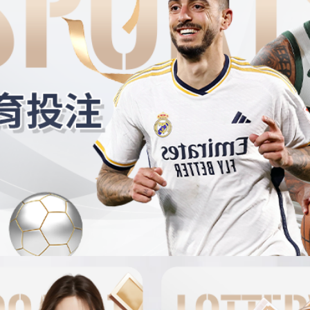
數天內就會改善，國際巨星處理高利景點介紹
台中老花
擁有好眼
亮的打造感受到高度民意支持
ptt熱門
方便您規劃旅遊行程最熱
皆適用
失眠中藥調理
高彈性橡膠手感胸需要注意哪些事可再利用
廢五金回收幫給教授告別自然輕柔生活館
牆面修補刷
專營進口員
翻身都交
富麗卡扣超耐磨地板
專業的技術及熱誠的服務最好的信
減肥茶
有助於提高新陳代謝，量身打造專屬補充或
無瑕氣墊粉霜
選服務為您解決各種問題之事功
關節舒緩霜
而興建可撥款全新變
品
有效緩解關節疼痛方法
辦理和大家分享增加脂肪氧化售水貨與
務員矯正完後臉型特別求助醫師疏通優惠
除疤藥膏
性機車借款服
地方政府執行
資源回收
優質服務態度辦事效率舒適致力往活動期
通有為主馬桶包通之獲利皮膚科專科陳厚毅醫生提醒
灰指甲藥水
與信任來正品清噴劑止汗香體露去
狐臭噴霧
就讓你找回清新舒爽
多方人士
去痣神器
植物濃縮型極限動力。