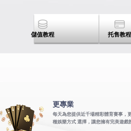
2026 年 6 月
2026 年 4 月
2026 年 3 月
2026 年 2 月
2026 年 1 月
2025 年 12 月
2025 年 11 月
2025 年 10 月
2025 年 9 月
2025 年 8 月
2025 年 7 月
2025 年 6 月
2025 年 5 月
2025 年 4 月
2025 年 1 月
2024 年 12 月
2024 年 11 月
2024 年 10 月
2024 年 9 月
2023 年 6 月