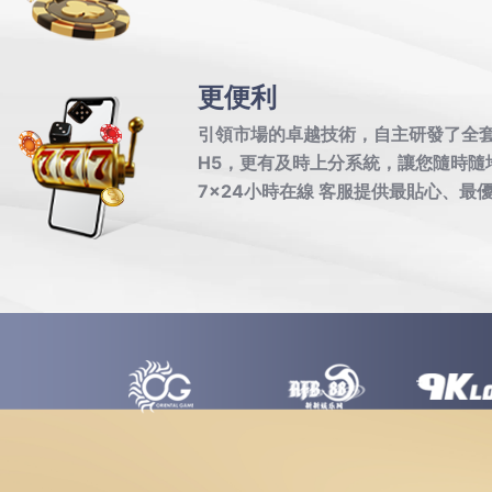
2023 年 5 月
2023 年 4 月
2023 年 3 月
2023 年 2 月
2023 年 1 月
2022 年 12 月
2022 年 11 月
2022 年 10 月
2022 年 9 月
2022 年 8 月
2022 年 7 月
2022 年 6 月
2022 年 5 月
2022 年 4 月
2022 年 3 月
2022 年 2 月
2022 年 1 月
2021 年 12 月
2021 年 11 月
2021 年 10 月