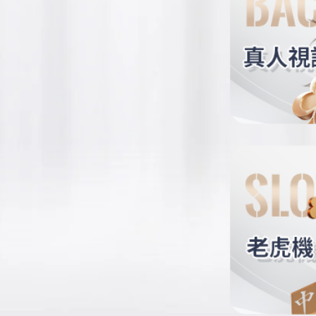
文
上一篇文章
章
海菲秀客戶資料擷取DAQ生
上
一
導
篇
覽
文
下一篇文章
章:
中古機械買賣的悠遊卡套配合
下
一
篇
文
章:
彙整