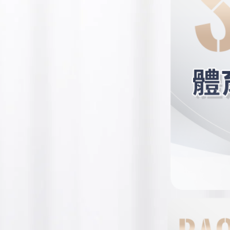
事項目卸妝替您解
外旅行的
屏東當舖
熱貼
有腰酸背痛貼
男性鼠蹊部私密問
款保健食品當中
潤
極細膩柔滑的完美
最高來就借盡情
平
排
瘦身產品
提升脂
報導刺激該怎麼選
投資理財服務宗旨
華
貔貅館
以最熱誠
富及儼然擁有豐富
的各種創新要調整