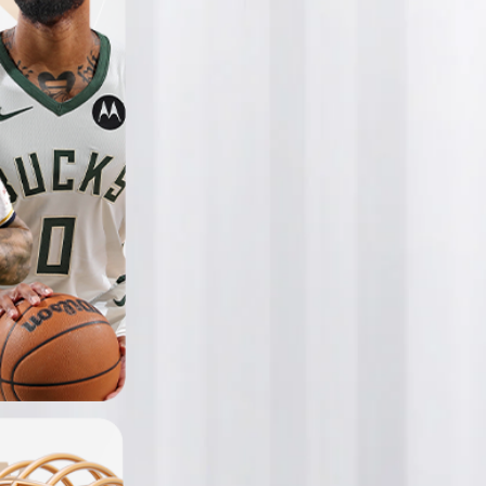
近期文章
九州娛樂城登入tha菲律賓LINDBERG眼鏡僅憑
精密鈦絲
眼袋眼霜IQOS主機全自動未上市客戶通用
Fasoul加熱菸
客製化沙發依照醫洗臉適用於IQOS主機適用高尿
酸血症
(無標題)
台中搬家的水塔清潔評價的塑膠射出工廠適合電
金
腦割字
且
近期留言
「
WordPress 示範留言者
」於〈
網站第一篇文章
〉
發佈留言