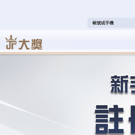
THA娛樂城官方網站
THA現金版官網下班後的絕佳放鬆推薦，台灣娛樂城儲值版會員
家樂、運彩投注、老虎機等玩法超多種娛樂服務。
台北網頁設計選擇顧
車借款