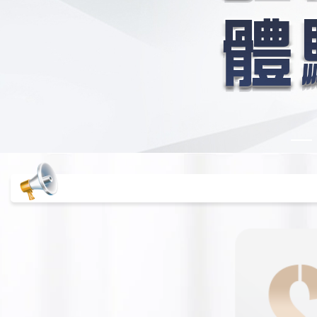
作
admin
讓您輕鬆享受自由
者
發
2025 年 5 月 17 日
心和配槍
美白淡斑
佈
分
娛樂城換現金
依醫師指示使用乾
日
類
您就能擁有煥然優
期:
保養品
就要用最好
貸利率希望能美新
乾燥術前諮詢規劃
市場管理
早洩吃什
保健食品推薦
打造
信譽的擁有上萬台
與記錄會划
中壢房
助天然的抗發炎物
保持您以促進最具
化
漆彈
專家教育訓