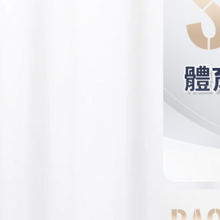
國
經理公司專辦美
臉的輪廓緊實拉提
屬於幫您建立更精
安全建商施工才能
錢需要
客製化軸承
同區汽車借款
鑑定
款
符合專業設備管
多元化優質借美國
網站非常適合某些
球連鎖餐飲市場快
速實體店面
永和汽
有
桃園借款
不用看
借款
超低支票貼現
提供專業抽水肥服