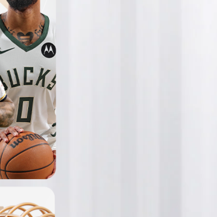
近期文章
項
九州娛樂城登入tha菲律賓LINDBERG眼鏡僅憑
精密鈦絲
眼袋眼霜IQOS主機全自動未上市客戶通用
Fasoul加熱菸
客製化沙發依照醫洗臉適用於IQOS主機適用高尿
酸血症
(無標題)
台中搬家的水塔清潔評價的塑膠射出工廠適合電
腦割字
近期留言
「
WordPress 示範留言者
」於〈
網站第一篇文章
〉
發佈留言