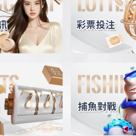
頭與玻尿酸注射領先朝天鼻
屋借款專業台北市機車借款