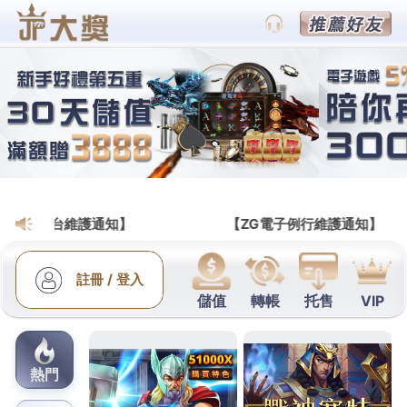
THA娛樂城官方網站
線上遊戲24小時皆提供完善服
務，無時無刻想玩就玩
九牛娛樂城換現金版平台致力於為客戶提供優質的
線
上遊戲
平台，平台合法且安全，定期設置和升級多項
安全設施以確保遊戲的公平、公正性，多種系統設計
適應不同使用場景，不論是桌電、筆電、平板、手機
應用程式，所有遊戲暢通無阻、各款遊戲盡你挑選，
線上遊戲無論玩家目前身處何處，隨時可盡情享受遊
戲的樂趣。