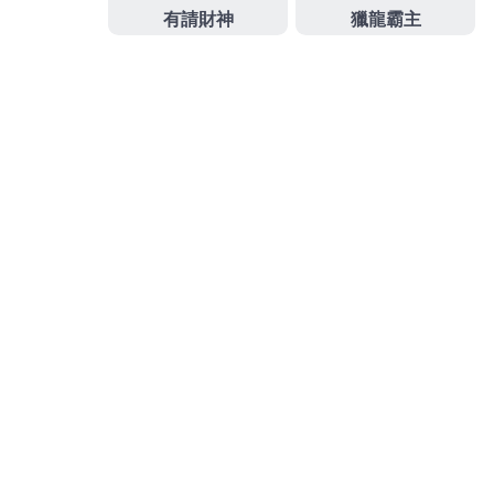
2025 年 1 月
2024 年 12 月
2024 年 11 月
2024 年 10 月
2024 年 9 月
2023 年 6 月
2023 年 5 月
2023 年 4 月
2023 年 3 月
2023 年 2 月
2023 年 1 月
2022 年 12 月
2022 年 11 月
2022 年 10 月
2022 年 9 月
2022 年 8 月