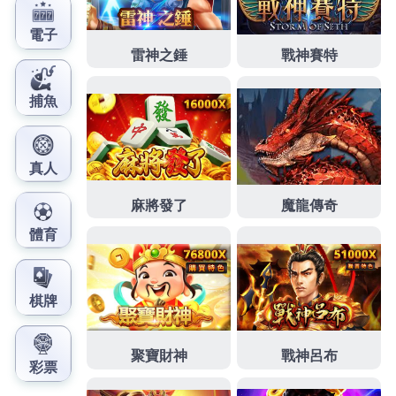
者
佈
類
日
期:
文
上一篇文章
章
九州娛樂app讓玩家可以線上感受更
上
一
多的樂趣，給你無盡的挑戰
導
篇
覽
文
章:
下一篇文章
leo娛樂城提供各種各樣的投注服
下
一
務，享受最好的遊戲
篇
文
章: