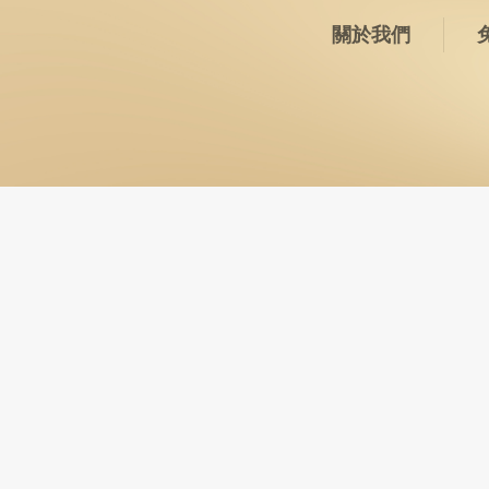
分類
tha娛樂城評價
娛樂城代理
娛樂城推薦
娛樂城換現金
娛樂城註冊分類
娛樂城註冊送
娛樂城體驗金
推薦娛樂城
最新娛樂城
THA娛樂城官方網站
本站採用 WordPress 建置