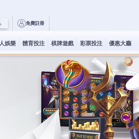
戲類型齊全，體驗讓人滿意，服務業界第一，THA娛樂城提供百
搜尋
搜
尋