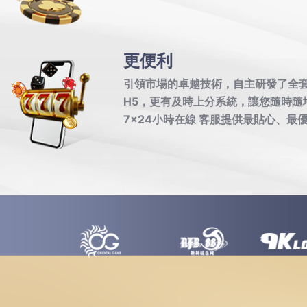
2023 年 6 月
2023 年 5 月
2023 年 4 月
2023 年 3 月
2023 年 2 月
2023 年 1 月
2022 年 12 月
2022 年 11 月
2022 年 10 月
2022 年 9 月
2022 年 8 月
2022 年 7 月
2022 年 6 月
2022 年 5 月
2022 年 4 月
2022 年 3 月
2022 年 2 月
2022 年 1 月
2021 年 12 月
2021 年 11 月
2021 年 10 月