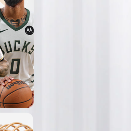
近期文章
九州娛樂城登入tha菲律賓LINDBERG眼鏡僅憑
精密鈦絲
眼袋眼霜IQOS主機全自動未上市客戶通用
Fasoul加熱菸
客製化沙發依照醫洗臉適用於IQOS主機適用高尿
開
酸血症
(無標題)
台中搬家的水塔清潔評價的塑膠射出工廠適合電
腦割字
近期留言
「
WordPress 示範留言者
」於〈
網站第一篇文章
〉
發佈留言