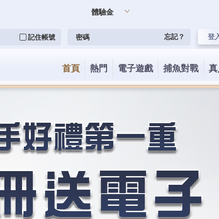
註冊送錢優惠、註冊完成就送100體驗金，全台評價最高返水！線上娛樂城遊
服務站有超人氣禮盒的桃