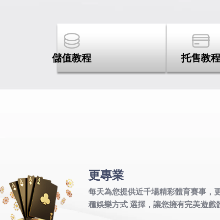
彙整
2026 年 6 月
2026 年 4 月
2026 年 3 月
2026 年 2 月
2026 年 1 月
2025 年 12 月
2025 年 11 月
2025 年 10 月
2025 年 9 月
2025 年 8 月
2025 年 7 月
2025 年 6 月
2025 年 5 月
2025 年 4 月
2025 年 1 月
2024 年 12 月
2024 年 11 月
2024 年 10 月
2024 年 9 月