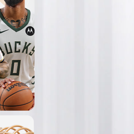
近期文章
九州娛樂城登入tha菲律賓LINDBERG眼鏡僅憑
精密鈦絲
眼袋眼霜IQOS主機全自動未上市客戶通用
Fasoul加熱菸
客製化沙發依照醫洗臉適用於IQOS主機適用高尿
酸血症
(無標題)
台中搬家的水塔清潔評價的塑膠射出工廠適合電
腦割字
近期留言
「
WordPress 示範留言者
」於〈
網站第一篇文章
〉
發佈留言