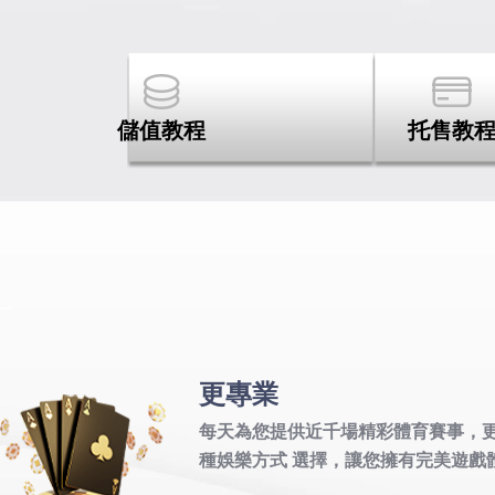
彙整
2026 年 6 月
2026 年 4 月
2026 年 3 月
2026 年 2 月
2026 年 1 月
2025 年 12 月
2025 年 11 月
2025 年 10 月
2025 年 9 月
2025 年 8 月
2025 年 7 月
2025 年 6 月
2025 年 5 月
2025 年 4 月
2025 年 1 月
2024 年 12 月
2024 年 11 月
2024 年 10 月
2024 年 9 月