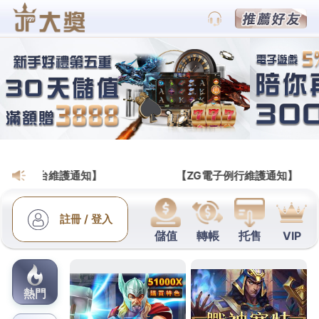
THA娛樂城官方網站
最新娛樂城絕對都能讓你享受
愉悅緊張刺激的快感
最新娛樂城
以誠信為本、顧客至上為服務宗旨，為線
上娛樂會員提供資金最有保障、服務最為周全的網絡
博彩平台，精密設計的嚴格安全管理系統，24小時的
後台檢測和監控，確保我們的客戶可以在一個最保
密、最安全的網路遊戲空間盡情玩樂。
作
發
分
admin
2022 年 10 月 11 日
最新娛樂城
者
佈
類