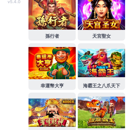
2026 年 6 月
2026 年 4 月
2026 年 3 月
2026 年 2 月
2026 年 1 月
2025 年 12 月
2025 年 11 月
2025 年 10 月
2025 年 9 月
2025 年 8 月
2025 年 7 月
2025 年 6 月
2025 年 5 月
2025 年 4 月
2025 年 1 月