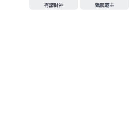
2024 年 12 月
2024 年 11 月
2024 年 10 月
2024 年 9 月
2023 年 6 月
2023 年 5 月
2023 年 4 月
2023 年 3 月
2023 年 2 月
2023 年 1 月
2022 年 12 月
2022 年 11 月
2022 年 10 月
2022 年 9 月
2022 年 8 月
2022 年 7 月