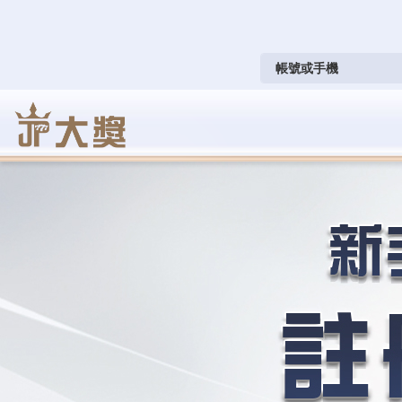
THA娛樂城官方網站
THA現金版官網下班後的絕佳放鬆推薦，台灣娛樂城儲值版會員
家樂、運彩投注、老虎機等玩法超多種娛樂服務。
日本牙膏嚴選小吃加
背矯正器