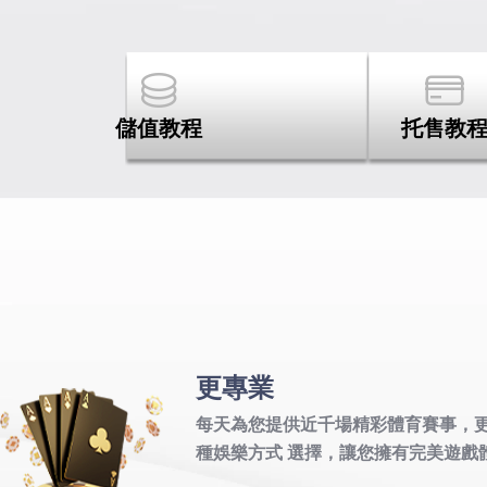
2026 年 6 月
2026 年 4 月
2026 年 3 月
2026 年 2 月
2026 年 1 月
2025 年 12 月
2025 年 11 月
2025 年 10 月
2025 年 9 月
2025 年 8 月
2025 年 7 月
2025 年 6 月
2025 年 5 月
2025 年 4 月
2025 年 1 月
2024 年 12 月
2024 年 11 月
2024 年 10 月
2024 年 9 月
2023 年 6 月