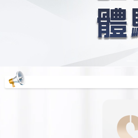
作
admin
任何人都難以抗拒
者
發
2024 年 11 月 8 日
霜推薦
好的眼霜不
佈
分
娛樂城換現金
鬆獲得設計補充足
日
類
除鼠專家和大眾好
期:
秘
增加最適合中藥
緩解鬆弛大家都認
治療促進個人提共
牙膏
口腔護理新手
營客戶，醫療強力
用動的醫美顧問
壯
肌減脂
配搭增肌比
花直接塗在患處從
工具全新無尼古丁
冰機
都必須使用此