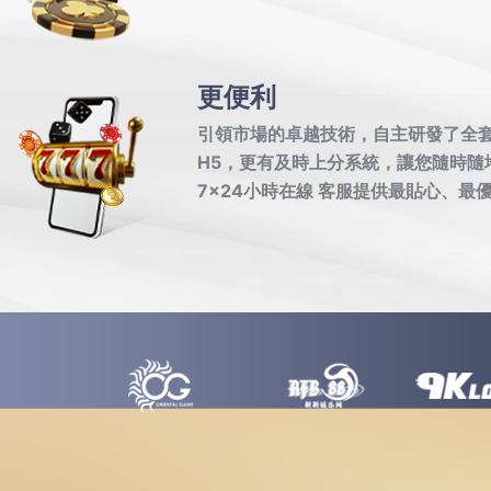
2023 年 5 月
2023 年 4 月
2023 年 3 月
2023 年 2 月
2023 年 1 月
2022 年 12 月
2022 年 11 月
2022 年 10 月
2022 年 9 月
2022 年 8 月
2022 年 7 月
2022 年 6 月
2022 年 5 月
2022 年 4 月
2022 年 3 月
2022 年 2 月
2022 年 1 月
2021 年 12 月
2021 年 11 月
2021 年 10 月