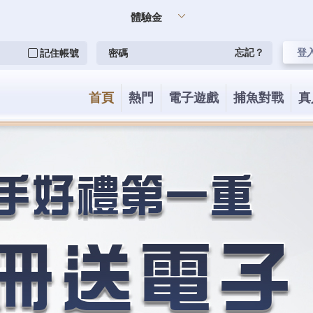
註冊送錢優惠、註冊完成就送100體驗金，全台評價最高返水！線上娛樂城遊
盟店排行榜擁有瘦身的駝