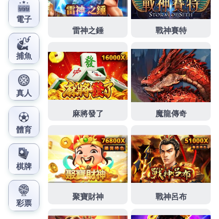
者
佈
類
日
期:
文
上一篇文章
章
leo娛樂多種創意的玩法，讓你輕鬆
上
一
享受遊戲沒煩惱
導
篇
覽
文
章:
下一篇文章
最新娛樂城讓彩民對於投注方式及遊
下
一
戲的體驗更便捷、快速
篇
文
章: