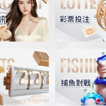
暖宮腰帶可用關節保健膏
推薦品牌艾灸罐研發的生髮養髮液