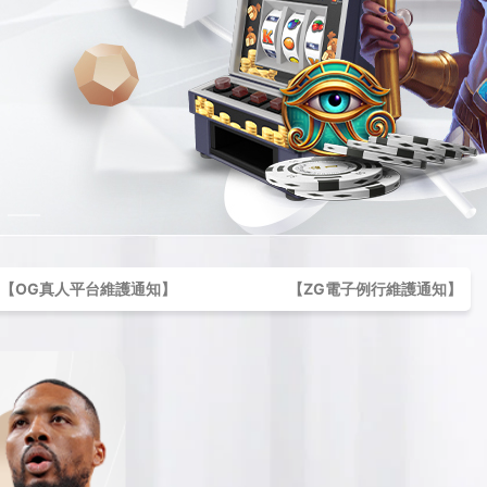
癢
tha娛樂城評價
台灣娛樂城
娛樂城代理
娛樂城優惠
娛樂城推薦
娛樂城換現金
娛樂城註冊
娛樂城註冊送
娛樂城註冊金
娛樂城評價
娛樂城賺錢
娛樂城送體驗金
娛樂城體驗金
推薦娛樂城
最新娛樂城
線上娛樂城
線上遊戲