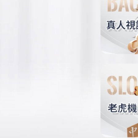
2025 年 7 月
2025 年 6 月
2025 年 5 月
2025 年 4 月
2025 年 1 月
2024 年 12 月
2024 年 11 月
2024 年 10 月
2024 年 9 月
2023 年 6 月
2023 年 5 月
2023 年 4 月
2023 年 3 月
2023 年 2 月
2023 年 1 月
2022 年 12 月
2022 年 11 月
2022 年 10 月
2022 年 9 月
2022 年 8 月
2022 年 7 月