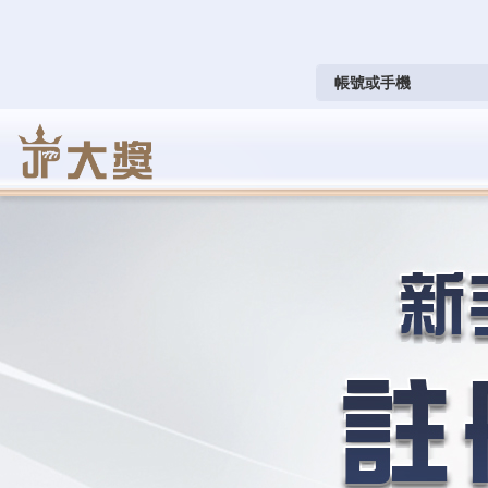
THA娛樂城官方網站
THA現金版官網下班後的絕佳放鬆推薦，台灣娛樂城儲值版會員
家樂、運彩投注、老虎機等玩法超多種娛樂服務。
台灣娛樂城遊戲介面
戶能够體驗優質遊戲