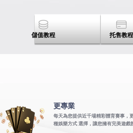
2022 年 6 月
2022 年 5 月
2022 年 4 月
2022 年 3 月
2022 年 2 月
2022 年 1 月
2021 年 12 月
2021 年 11 月
2021 年 10 月
分類
tha娛樂城評價
娛樂城代理
娛樂城推薦
娛樂城換現金
娛樂城註冊分類
娛樂城註冊送
娛樂城體驗金