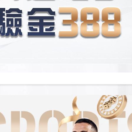
經典的線上真人遊戲，而且還加入了街機電玩的玩法，全新的設
遊戲體驗，擁有符合國際標準的真人網路博彩遊戲，以頂尖開發
美地呈現在互聯網，台灣娛樂城提供豐富多樣的真人娛樂遊戲，
的人性化遊戲平台。
的規則，讓你感受精彩刺激的遊戲人生