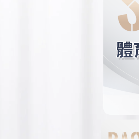
leo娛樂遊戲的玩法豐富，
下
一
篇
文
章:
彙整
2026 年 6 月
2026 年 4 月
2026 年 3 月
2026 年 2 月
2026 年 1 月
2025 年 12 月
2025 年 11 月
2025 年 10 月
2025 年 9 月
2025 年 8 月