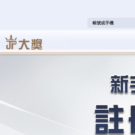
THA娛樂城官方網站
THA現金版官網下班後的絕佳放鬆推薦，台灣娛樂城儲值版會員
家樂、運彩投注、老虎機等玩法超多種娛樂服務。
禿頭治療專家植髮價
雙眼皮手術