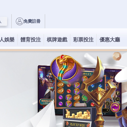
戲類型齊全，體驗讓人滿意，服務業界第一，THA娛樂城提供百
搜尋
搜
尋