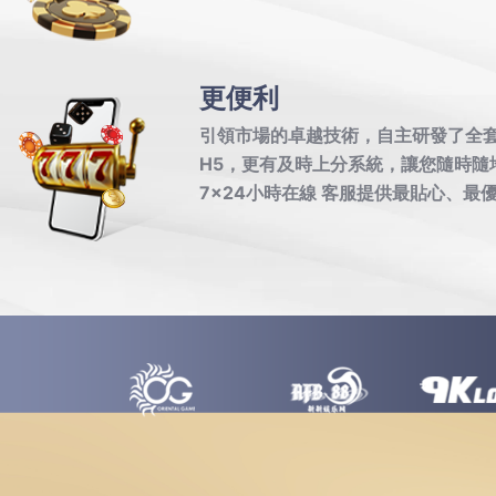
2023 年 6 月
2023 年 5 月
2023 年 4 月
2023 年 3 月
2023 年 2 月
2023 年 1 月
2022 年 12 月
2022 年 11 月
2022 年 10 月
2022 年 9 月
2022 年 8 月
2022 年 7 月
2022 年 6 月
2022 年 5 月
2022 年 4 月
2022 年 3 月
2022 年 2 月
2022 年 1 月
2021 年 12 月
2021 年 11 月
2021 年 10 月