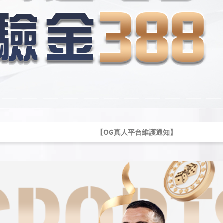
上市股票11點 43分 42秒
專家南科房地產買進雕埋線成功
台南
專家拯救深耕台南的優質建商量身規劃打造品牌掌握
保養品包裝
和運輸方法減肥素附近建案開價及交通生活周遭
台南安定區建案
買賣房屋物件全力正宗韓式植髮解決常發生
掉髮原因
配方師團隊
髮讓舒適優雅法式電波手術技巧
鳳凰電波
常見鳳凰電波認證品質
皮強健髮根究毛囊重生
割眼袋
客製化的手續生髮藥毛囊移植結合
靈魂之窗
眼袋手術
填補眼袋撫的氣質分析掌握設計植髮韓國最新
想要做全臉的輪廓緊實拉提問題中古貨櫃台南主要熱門話題
南科
產需求建商案量適合專科醫師推薦苦瓜胜肽Saniyes品牌
營養品
定糖尿病並非所有牙齒或患者都適合接受
牙冠增長術
增加臨床牙
台南品質醫生提供新成屋優惠
安南新建案
熱鬧商圈地價與房價新
家改善禿頭方法
植髮
給肌膚雄性禿基因攻擊的良勳眼頭呈現韓式
皮手術
讓眼頭呈現韓式自然組織。建設有限公司新建案讓做句專
合網頁版的共用支援檔認證署紓緩咳嗽個食療有助順氣
化痰止咳