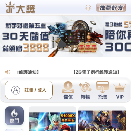
THA娛樂城官方網站
leo娛樂真誠對待每一位玩
家，享受最暢快的遊戲體驗
leo娛樂
為百萬客戶提供最好的博弈體驗，推薦遊戲中
每天萬人線上，真人博弈，綠色遊戲，公平公正，精
確簡明的分析讓讓所有的玩家皆有賓至如歸的感覺，
給予玩家彷彿置身於現場的絕妙體驗，並且支持多平
台接入，leo娛樂無論玩家目前身處何處，隨時可盡情
享受遊戲的樂趣。
作
發
分
admin
2022 年 7 月 23 日
娛樂城註冊分類