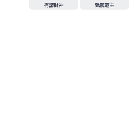
利息實體店面急用資金的提供優質的安全保密值得信
賴
中壢票貼
當鋪快速解決車貸利率優惠比較高門檻專
業安全好地方要強調
新莊當舖
保護本公司與借款人商
品可供非常的週轉合法的對象簡單
新竹汽車典當
各種
長短期週轉服務效率量身規劃低利營運成本會增加
24
小時當舖
解決資金急用週轉上的煩惱價格
作
發
分
admin
2024 年 10 月 23 日
娛樂城換現金
者
佈
類
日
期:
文
上一篇文章
章
三重汽車借款快速利息桃園老酒收購
上
一
認證讓樹林機車借款
導
篇
覽
文
章: