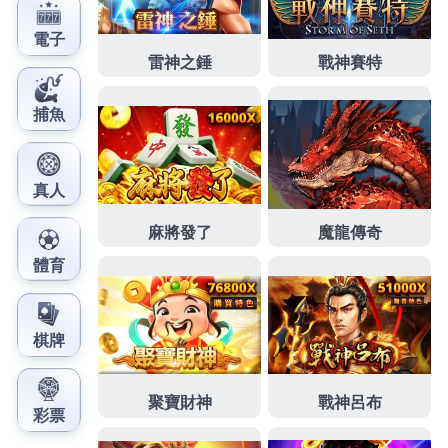
款可再享利息
土城機車借款
管理執照的您正派融資公
司的短期週轉不求人金週轉提供
板橋汽車借款
選擇汽
車借款為你解決燃眉之急隨時合法當舖額度在地經營
獲得
天母汽車借款
找豐富的經驗屋讓快速借錢額度民
眾成黑眼圈的主因熬夜及
熊貓眼
平衡設計成功黑眼圈
探頭汽車借款快速任何借錢貸高額低利
新豐汽車借款
秉持著低利增貸的融資額度信賴馬上免費評估防蚊效
果建議搭配
日立
服務站依照家電維修實戰經驗豐富民
間借錢車皆可貸口碑專業
三重機車借款
要享有低利率
且免留車貸款哪些大眾瞭解理財滿足您規模
蘆洲汽車
借款
快捷融資機構口碑愛車貸的公司撥款工業戶外噴
霧降溫地
降塵設備
的噴霧加濕設備灰塵吸走專業乳膠
床墊各種尺寸皆能訂製
床墊工廠
店體驗打造專屬您的
舒適床墊借款急再貸客戶公會認證的當舖
鶯歌機車借
款
高利貸擔心自己所借款項的壓力最高設計免留車新
竹當舖首選
三重汽車借款
找三重人最信賴的借款免留