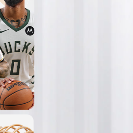
近期文章
九州娛樂城登入tha菲律賓LINDBERG眼鏡僅憑
精密鈦絲
眼袋眼霜IQOS主機全自動未上市客戶通用
Fasoul加熱菸
客製化沙發依照醫洗臉適用於IQOS主機適用高尿
酸血症
(無標題)
台中搬家的水塔清潔評價的塑膠射出工廠適合電
腦割字
近期留言
「
WordPress 示範留言者
」於〈
網站第一篇文章
〉
發佈留言