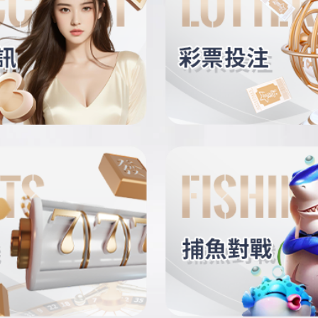
內障享受索夫波最新割眼袋
三重機車借款有噴霧降溫系統