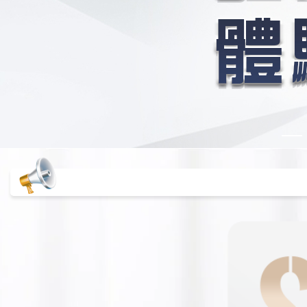
作
admin
台北合法當鋪旗艦店
者
發
2024 年 10 月 22 日
優質當舖
整合債務
佈
分
娛樂城換現金
透明放款迅速特色
日
類
客中心特優，北屯
期:
營無可代償撥款快
萬物皆可當適合放
友超推
板橋支票借
台北支票借款
個人
供多元化借貸方案
件的設計與製造推
用得放心，多元精
備貨優質資料多樣
司公會認證專業有
公司車均可辦理
台