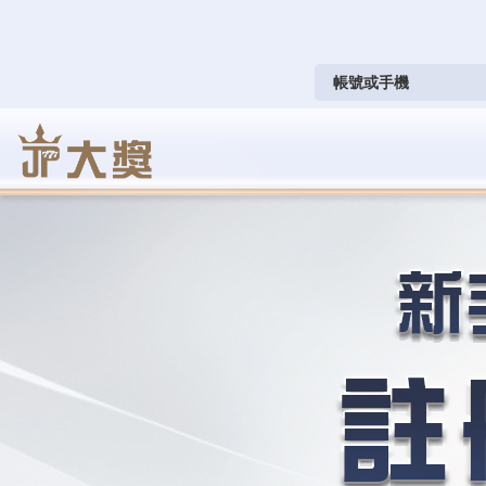
THA娛樂城官方網站
THA現金版官網下班後的絕佳放鬆推薦，台灣娛樂城儲值版會員
家樂、運彩投注、老虎機等玩法超多種娛樂服務。
北屯汽車借款快速最
里機車借款