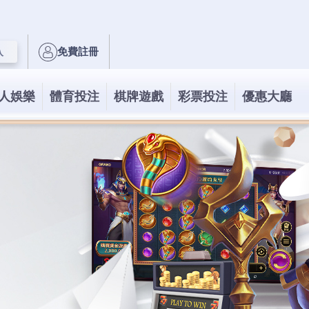
戲類型齊全，體驗讓人滿意，服務業界第一，THA娛樂城提供百
搜尋
搜
尋