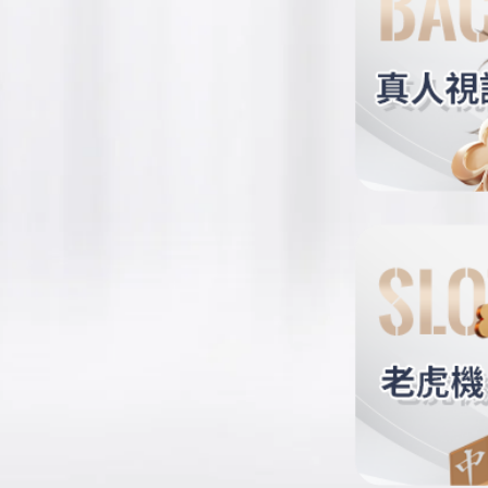
2025 年 7 月
2025 年 6 月
2025 年 5 月
2025 年 4 月
2025 年 1 月
2024 年 12 月
2024 年 11 月
2024 年 10 月
2024 年 9 月
2023 年 6 月
2023 年 5 月
2023 年 4 月
2023 年 3 月
2023 年 2 月
2023 年 1 月
2022 年 12 月
2022 年 11 月
2022 年 10 月
2022 年 9 月
2022 年 8 月
2022 年 7 月