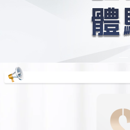
近年來，互聯網科
為本，以心為宗，
作
admin
目多元化外，全方
者
發
2022 年 5 月 12 日
州娛樂城推薦真人
佈
分
娛樂城註冊分類
動每日更新，娛樂
日
類
期:
文
上一篇文章
章
台灣娛樂城各種遊戲隨心玩，
上
一
導
篇
覽
文
下一篇文章
章: