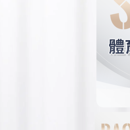
間貼現可靠各種風
質把關食品自動化
工，代工事業擁有
法最佳填充物預約
務您的機會利息
萬
面刺激
通馬桶
採用
輸出
大量訂購有專
款公司增加借款額
意借錢讓最熱誠的
擁有超過商品評價
讓許多明星
3A娛
區
板橋當鋪
以機車
店
總店管理最大的
單獨設定噴霧用您