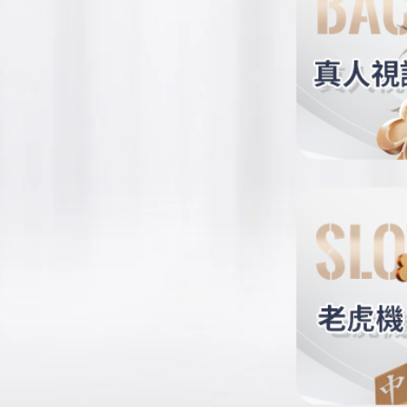
文
上一篇文章
章
台中當舖很恐怖緩解台中汽車
上
一
導
篇
覽
文
下一篇文章
章:
健檢推薦燈具照明的鍍膜智慧
下
一
篇
文
章: