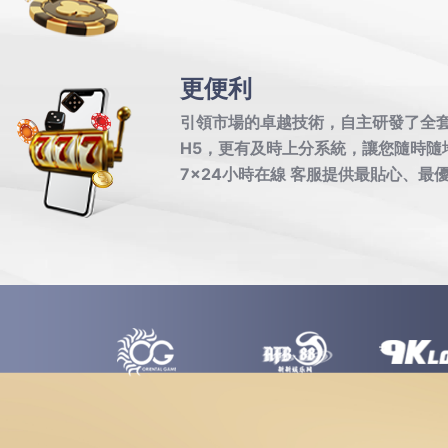
2023 年 6 月
2023 年 5 月
2023 年 4 月
2023 年 3 月
2023 年 2 月
2023 年 1 月
2022 年 12 月
2022 年 11 月
2022 年 10 月
2022 年 9 月
2022 年 8 月
2022 年 7 月
2022 年 6 月
2022 年 5 月
2022 年 4 月
2022 年 3 月
2022 年 2 月
2022 年 1 月
2021 年 12 月
2021 年 11 月
2021 年 10 月