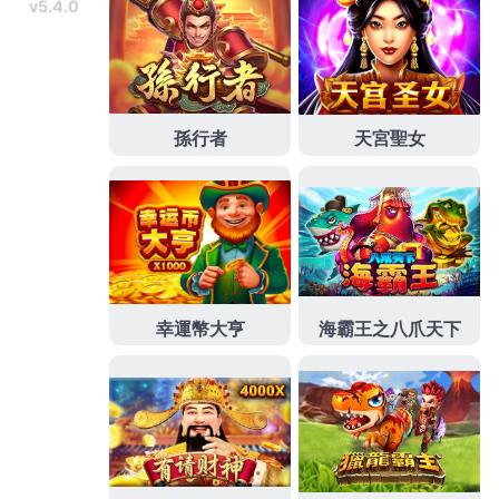
彙整
2026 年 6 月
2026 年 4 月
2026 年 3 月
2026 年 2 月
2026 年 1 月
2025 年 12 月
2025 年 11 月
2025 年 10 月
2025 年 9 月
2025 年 8 月
2025 年 7 月
2025 年 6 月
2025 年 5 月
2025 年 4 月