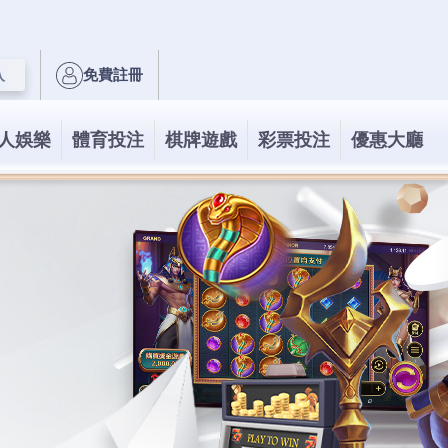
戲類型齊全，體驗讓人滿意，服務業界第一，THA娛樂城提供百
搜尋
搜
尋