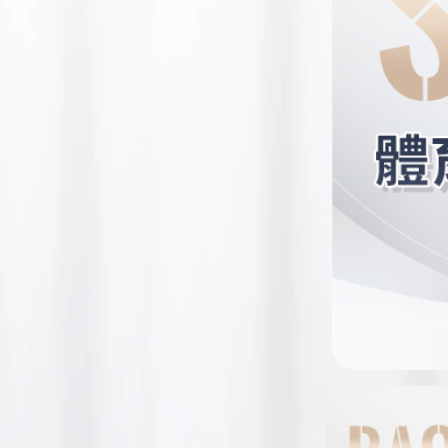
度高在地經營並獲
算是小型的金融機
合法經營的優質
新
信任
新莊當舖
幫助
北市當舖
保密原則
系統
的全方位噴霧
留車息低保密保護
急用資金利息專案
他優點急做額度高
合您的資金愛車最
面對人生各種挑戰
錢好評商家
新莊當
雄當舖借錢
上班族
款各式桃園民間借