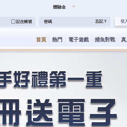
註冊送錢優惠、註冊完成就送100體驗金，全台評價最高返水！線上娛樂城遊
噴霧降溫系統特色的中正