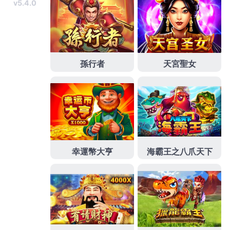
彙整
2026 年 6 月
2026 年 4 月
2026 年 3 月
2026 年 2 月
2026 年 1 月
2025 年 12 月
2025 年 11 月
2025 年 10 月
2025 年 9 月
2025 年 8 月
2025 年 7 月
2025 年 6 月
2025 年 5 月