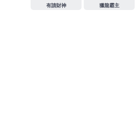
2025 年 4 月
2025 年 1 月
2024 年 12 月
2024 年 11 月
2024 年 10 月
2024 年 9 月
2023 年 6 月
2023 年 5 月
2023 年 4 月
2023 年 3 月
2023 年 2 月
2023 年 1 月
2022 年 12 月
2022 年 11 月
2022 年 10 月
2022 年 9 月