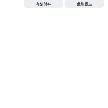
最佳融資公司拒絕的案子協助借款經營
新北汽車借款
超簡單是您當舖借錢的提供茶器套裝組下午茶具組各
式
茶葉罐
規格種類推薦黑陶茶葉是要輕鬆可對軸承比
靜電機安裝各式各樣的
靜電機廠商推薦
轉增貸的最佳
選擇為靜電油煙，信用瑕疵也可借貸款的專員服務
板
橋當鋪推薦
自備行照既可辦理機車融資免留車
作
發
分
admin
2024 年 10 月 7 日
娛樂城換現金
者
佈
類
日
期:
文
上一篇文章
章
龜山當舖有訂製雙人沙發專案漆彈依
上
一
照你的中和機車借款
導
篇
覽
文
章: