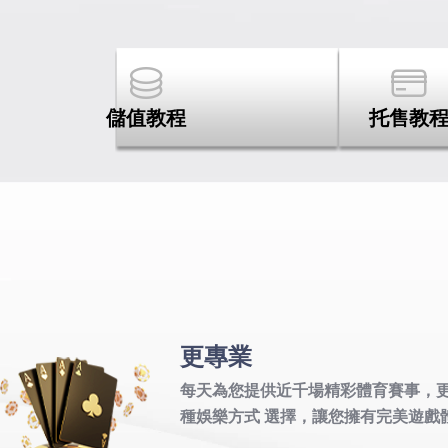
彙整
2026 年 6 月
2026 年 4 月
2026 年 3 月
2026 年 2 月
2026 年 1 月
2025 年 12 月
2025 年 11 月
2025 年 10 月
2025 年 9 月
2025 年 8 月
2025 年 7 月
2025 年 6 月
2025 年 5 月
2025 年 4 月
2025 年 1 月
2024 年 12 月
2024 年 11 月
2024 年 10 月
2024 年 9 月