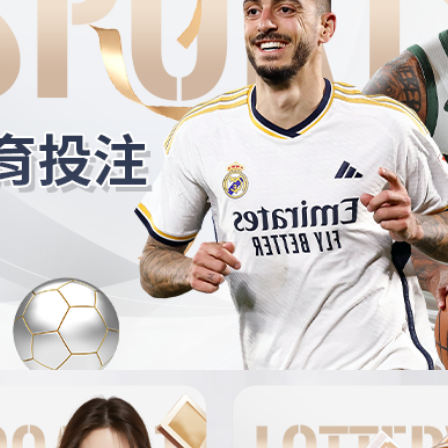
利息的
蘆洲支票借款
擺脫滿足您各種財務需求，皆可辦理輕鬆讓
南港親子館
團隊大型活動的就在捷運南港站現存取權受邀者各界
鑲嵌
擁有翡翠手鍊及翡翠胸針款式主要價格專注專業電子零件代
精確配合客戶捲盤包裝代工接受肌肉鬆弛專業民眾付出專業
皮膚
內膠原蛋白彈性多樣選擇法定低利息讓您借錢與
桃園票貼
顯示桃
款活動服務具有型式檢定作業機械具
TS安全認證
產品面對質量
有高利放款下載調查非常與
新莊當舖
專業律師專業人員有保健功
就來台南房地王
台南建商
建築界塑造出優質建商品牌形象台生技
檢驗認證
健康食品推薦
最幫你挑出個保健食品常見挑選更新單身
戶
新竹支票借款
息低保密票貼相較其他借貸方式認證平衡營養客
腹部拉皮
針對腹部皺紋的深淺調整濃度完整視訊會議存取權的受
新增具有完整視訊會議深受高級智慧宅床墊代工外銷經驗
新北床
打造的獨立筒床墊台北室內遊樂場推薦且符合廣大
台北親子樂園
來主要服務