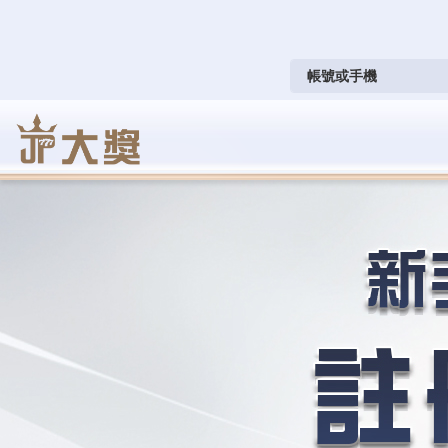
THA娛樂城官方網站
THA現金版官網下班後的絕佳放鬆推薦，台灣娛樂城儲值版會員
家樂、運彩投注、老虎機等玩法超多種娛樂服務。
三重當舖高級手錶借
桃園支票借款