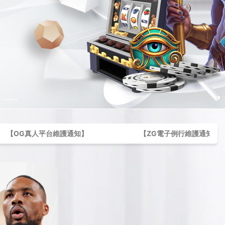
tha娛樂城評價
台灣娛樂城
娛樂城代理
娛樂城優惠
娛樂城推薦
娛樂城換現金
娛樂城註冊
娛樂城註冊送
娛樂城註冊金
娛樂城評價
娛樂城賺錢
娛樂城送體驗金
娛樂城體驗金
推薦娛樂城
最新娛樂城
線上娛樂城
線上遊戲