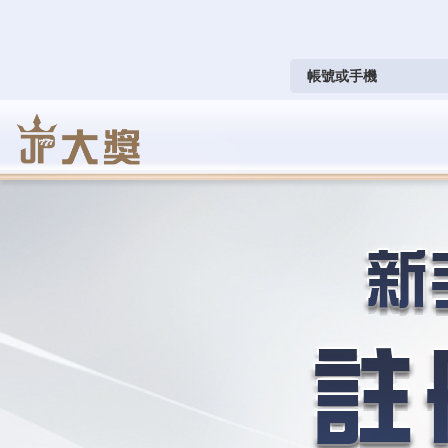
THA娛樂城官方網站
THA現金版官網下班後的絕佳放鬆推薦，台灣娛樂城儲值版會員
家樂、運彩投注、老虎機等玩法超多種娛樂服務。
板橋當鋪推薦東元服
本加盟創業