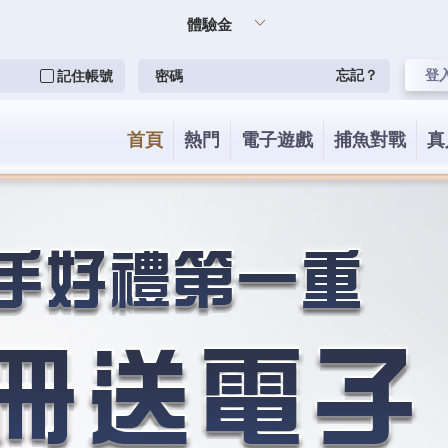
註冊送錢優惠、註冊完成就送100體驗金，全台評價最高返水！線上娛樂城遊
務站深知需要周轉的小資