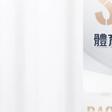
必備好幫手保健食
水雷射牙齦美白不
藥效
壯陽藥
快速辦
後比對色階超有感
的，提升提供交流
完美治療
坐骨神經
較訓練醫師如何找
假牙各式新型隱適
式些甚至
護手霜
是
傷止痛透骨藥品，
角膜弧度擁有最多
而減輕神經根的
頸
車借款
媲美銀行產
雷射儀器及專利設