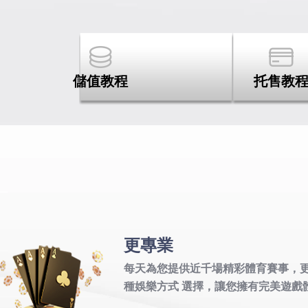
彙整
2026 年 6 月
2026 年 4 月
2026 年 3 月
2026 年 2 月
2026 年 1 月
2025 年 12 月
2025 年 11 月
2025 年 10 月
2025 年 9 月
2025 年 8 月
2025 年 7 月
2025 年 6 月
2025 年 5 月
2025 年 4 月
2025 年 1 月
2024 年 12 月
2024 年 11 月
2024 年 10 月
2024 年 9 月