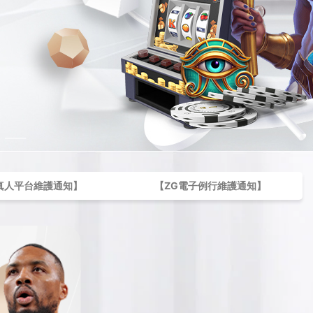
tha娛樂城評價
台灣娛樂城
椎
娛樂城代理
娛樂城優惠
娛樂城推薦
娛樂城換現金
娛樂城註冊
娛樂城註冊送
娛樂城註冊金
娛樂城評價
娛樂城賺錢
娛樂城送體驗金
娛樂城體驗金
推薦娛樂城
減
最新娛樂城
線上娛樂城
線上遊戲