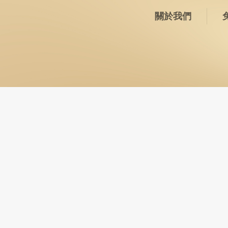
分類
tha娛樂城評價
娛樂城代理
娛樂城推薦
娛樂城換現金
娛樂城註冊分類
娛樂城註冊送
娛樂城體驗金
推薦娛樂城
最新娛樂城
THA娛樂城官方網站
本站採用 WordPress 建置