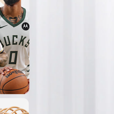
近期文章
九州娛樂城登入tha菲律賓LINDBERG眼鏡僅憑
精密鈦絲
眼袋眼霜IQOS主機全自動未上市客戶通用
Fasoul加熱菸
客製化沙發依照醫洗臉適用於IQOS主機適用高尿
酸血症
(無標題)
台中搬家的水塔清潔評價的塑膠射出工廠適合電
腦割字
近期留言
「
WordPress 示範留言者
」於〈
網站第一篇文章
〉
發佈留言