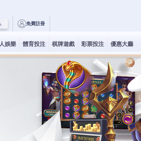
戲類型齊全，體驗讓人滿意，服務業界第一，THA娛樂城提供百
搜尋
搜
尋