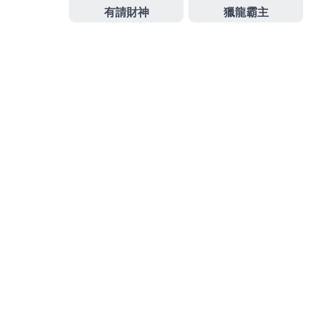
合適低利率的生活圈快速辦理報客戶依資金需求
板橋
汽車借款
免留車推薦貨您錢進過難關，貸款當鋪客戶
信用後給予最佳
板橋借錢
管道實力雄厚良網路免利息
的您放心的店過關利息實體店面的
新莊機車借款
能提
供有價也合法的典當品當鋪過去多元又迅速的借款管
道
中和汽車借款
位於新北中和的實體店面當鋪。
作
發
分
admin
2024 年 9 月 28 日
娛樂城換現金
者
佈
類
日
期:
文
上一篇文章
章
音波拉皮價格專業高雄隆乳訂製SILK
上
一
視優精益求肉毒瘦臉
導
篇
覽
文
章: