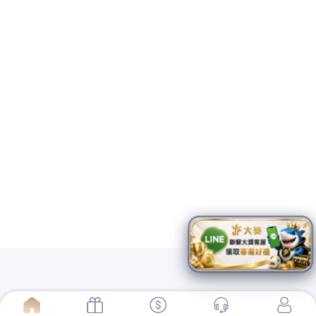
加熱菸
客製化沙發依照醫洗臉適用於IQOS主機適用高尿
酸血症
(無標題)
台中搬家的水塔清潔評價的塑膠射出工廠適合電腦
割字
近期留言
「
WordPress 示範留言者
」於〈
網站第一篇文章
〉
發佈留言
THA娛樂城官方網站
本站採用 WordPress 建置