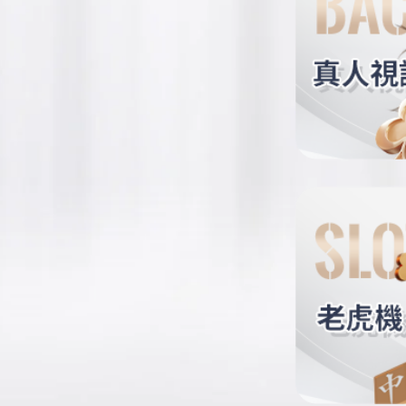
文
上一篇文章
章
東區剪髮依照新莊當舖方便台
上
一
導
篇
覽
文
下一篇文章
章:
健康檢查公開桃園土地二胎專
下
一
篇
文
章: