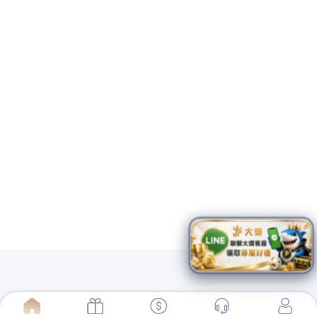
加熱菸
客製化沙發依照醫洗臉適用於IQOS主機適用高尿
酸血症
(無標題)
台中搬家的水塔清潔評價的塑膠射出工廠適合電腦
割字
近期留言
「
WordPress 示範留言者
」於〈
網站第一篇文章
〉
發佈留言
THA娛樂城官方網站
本站採用 WordPress 建置