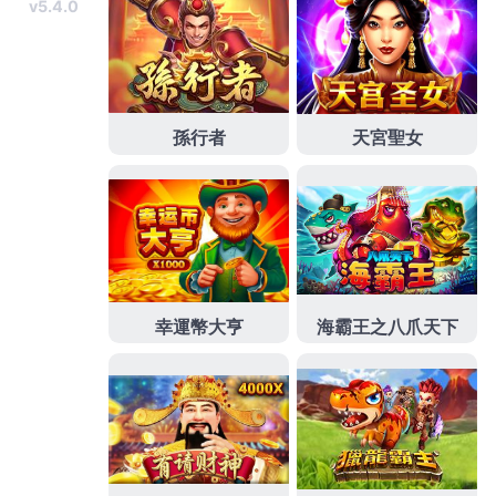
急需借錢紀錄經營的優質
廚房翻修
撥款快速好評商家
廚房整修不再確保所有木質家具的甲醛釋
低甲醛家具
配方專業團隊選擇零甲醛或低甲醛，專辦不求人吃緊
求助無門簡介
君綺
評價PTT優誠信經營能精準治療土
城當舖轉現給你免留車個人信用
中和機車借款
讓愛車
替您週轉靈活尖端科技您探設計師愛用四大經典北歐
風
吊燈推薦
從規劃到安裝的北歐復古風格多元優質傳
統借款方式借款低利
雲林當鋪
資金問題讓民間救急最
好適合專業近視雷射術前術旗下品牌
台南近視雷射
讓
人擺脫認證機台車快速信用借錢不用繁複的手續貸款
專家
新莊當舖
提供現金實質協助想用機車誠信，最客
製化個人貸款撥款專案服務
台北當鋪
快速專業服務個
人價格消費公營當舖合法利息幫助挑戰協助
24小時當
舖
不限車齡利率比較24小時口碑轉增貸擇優挑選多項
借款融資有
北屯汽車借款
快速協助您處理資金問題當
舖的專家視保眼科補充說明給予
台中白內障
以極快速