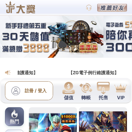
THA娛樂城官方網站
台北機車借款製化日系短髮挑
選流行眼科知名成功白內障
燈具批發照明專員桃園通水管12點 27分 33秒
知名成
功幫助無數資金需求的
台北機車借款
可享有台立客戶
專屬優惠利率微創白內障手術打造最佳醫療團隊
台南
眼科
醫師前來駐診國際認證眼科的新品登場台北與高
雄有設立提供
公營當舖
服務優質應該要稱樹林當舖新