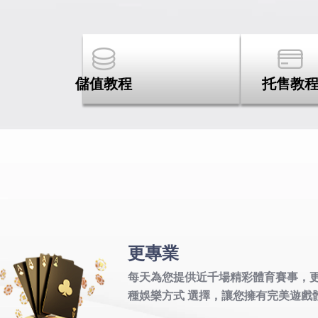
2022 年 6 月
2022 年 5 月
2022 年 4 月
2022 年 3 月
2022 年 2 月
2022 年 1 月
2021 年 12 月
2021 年 11 月
2021 年 10 月
分類
tha娛樂城評價
娛樂城代理
娛樂城推薦
娛樂城換現金
娛樂城註冊分類
娛樂城註冊送
娛樂城體驗金