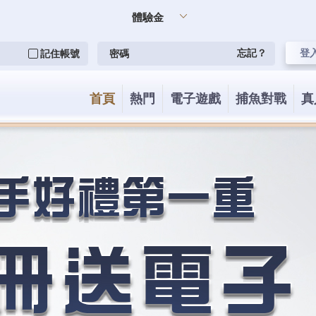
註冊送錢優惠、註冊完成就送100體驗金，全台評價最高返水！線上娛樂城遊
信譽在廣大玩家之間建立