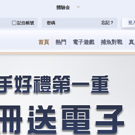
註冊送錢優惠、註冊完成就送100體驗金，全台評價最高返水！線上娛樂城遊
受多元、炫麗的娛樂性遊