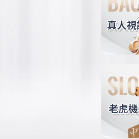
2025 年 9 月
2025 年 8 月
2025 年 7 月
2025 年 6 月
2025 年 5 月
2025 年 4 月
2025 年 1 月
2024 年 12 月
2024 年 11 月
2024 年 10 月
2024 年 9 月
2023 年 6 月
2023 年 5 月
2023 年 4 月
2023 年 3 月
2023 年 2 月
2023 年 1 月
2022 年 12 月
2022 年 11 月
2022 年 10 月
2022 年 9 月
2022 年 8 月