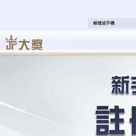
THA娛樂城官方網站
THA現金版官網下班後的絕佳放鬆推薦，台灣娛樂城儲值版會員
家樂、運彩投注、老虎機等玩法超多種娛樂服務。
九州娛樂讓您安心享
戲