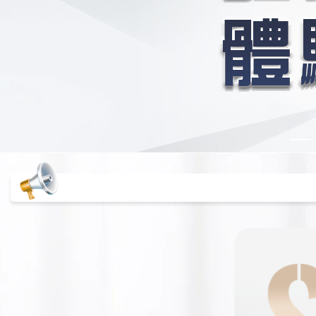
九州娛樂
擁有政府
骰寶遊戲，讓玩家
作
admin
台，完善的平台體
者
發
2022 年 3 月 23 日
佈
分
娛樂城註冊分類
日
類
期:
文
上一篇文章
章
leo娛樂給你完整的遊戲體
上
一
導
魅力
篇
覽
文
章: