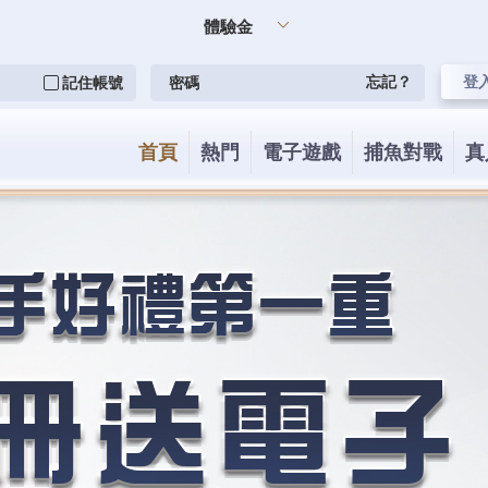
註冊送錢優惠、註冊完成就送100體驗金，全台評價最高返水！線上娛樂城遊
鼾帶的天然通鼻膏中醫治