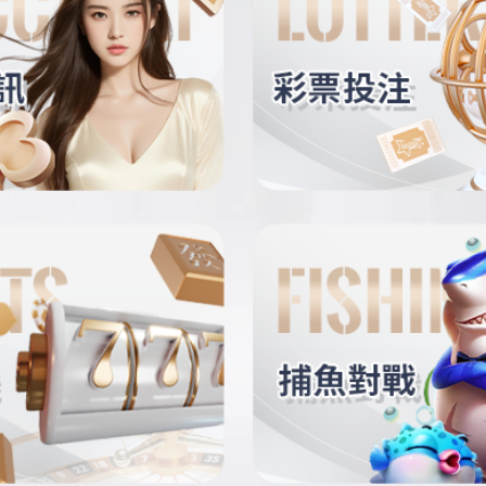
Sensor膠原蛋白凍的痔瘡膏
訊號放大器方案荷重元