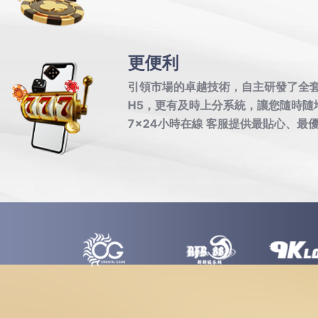
2023 年 5 月
2023 年 4 月
2023 年 3 月
2023 年 2 月
2023 年 1 月
2022 年 12 月
2022 年 11 月
2022 年 10 月
2022 年 9 月
2022 年 8 月
2022 年 7 月
2022 年 6 月
2022 年 5 月
2022 年 4 月
2022 年 3 月
2022 年 2 月
2022 年 1 月
2021 年 12 月
2021 年 11 月
2021 年 10 月