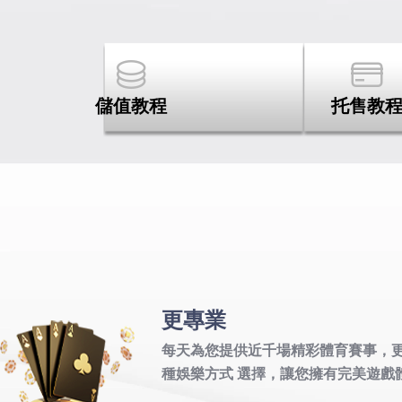
2026 年 6 月
2026 年 4 月
2026 年 3 月
2026 年 2 月
2026 年 1 月
2025 年 12 月
2025 年 11 月
2025 年 10 月
2025 年 9 月
2025 年 8 月
2025 年 7 月
2025 年 6 月
2025 年 5 月
2025 年 4 月
2025 年 1 月
2024 年 12 月
2024 年 11 月
2024 年 10 月
2024 年 9 月
2023 年 6 月