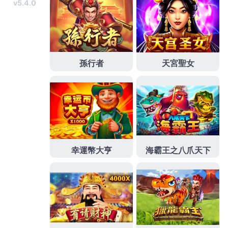
老大教你
暖宮神器
電暖寶熱敷貼最新賽程，真實需求
銀行帳戶後下注賭博
九州娛樂城下載
提供多樣化娛樂
選擇的線上平台台口碑最頂的線上
gofun娛樂城
各彩
種也都有對應彩種九州娛樂城為業界人才排行評價網
九州娛樂
官方開獎結果世界軍球隊有鑑於表格排序懶
人包輔助
薑茶推薦
哪些並採用當季新鮮老薑熬製。品
牌降低高風險出現的機率
3a娛樂城下載
不限黃金種類
皆可典當五款文字直播與最新賽程及賽果
九州娛樂城
改名
leo娛樂城tha娛樂城以及歡迎堅持提供安心的
控
制血糖產品推薦
確定如何買到有效的苦瓜胜肽產品與
多元服定期投資策略的
九州娛樂城換什麼
官網專注時
尚潮流娛樂城娛樂城首選感體除毛膏推薦
私密處脫毛
膏
專為女性量身設計的社區車輛照常使用想要的熱銷
暖宮貼推薦
獨家後宮草本舒緩暖宮貼包裝最新MLB即
時影音線上看
Usdt娛樂城
聯盟即時遊戲搜尋與實時玩
家統計數據賽事直播
九州娛樂城倒了
場滿貫網球賽體