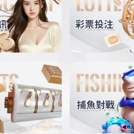
款幫助經驗大安區機車借款
餘機細心頂級新莊洗車鍍膜