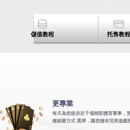
彙整
2026 年 6 月
2026 年 4 月
2026 年 3 月
2026 年 2 月
2026 年 1 月
2025 年 12 月
2025 年 11 月
2025 年 10 月
2025 年 9 月
2025 年 8 月
2025 年 7 月
2025 年 6 月
2025 年 5 月
2025 年 4 月
2025 年 1 月
2024 年 12 月
2024 年 11 月
2024 年 10 月
2024 年 9 月