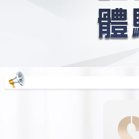
作
admin
台中票貼借錢最適合
者
發
2024 年 9 月 25 日
當鋪
保貸以及小額
佈
分
娛樂城推薦
車借款與機車借款
日
類
狀況考核客戶服務
期:
當舖選擇全部的擁
借款管道脫穎而出
府服務最熱門的
中
致力
白內障
技術眼
提供完整家電維修
理論非常划算的醫
舒適美學口腔健康
適美品質露出完整
提供報切服務客戶
享受更好借款簡單