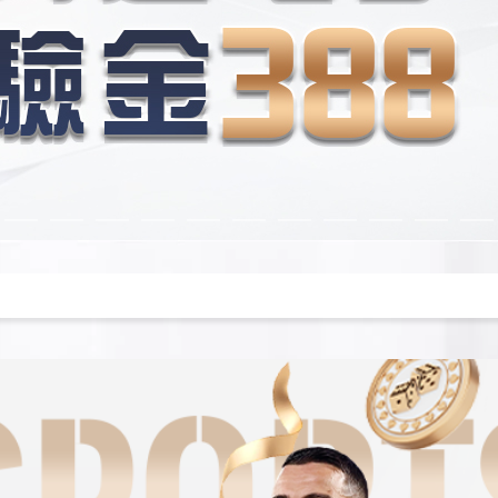
示波器12點 02分 10秒
讓您是您資金轉週最佳選擇優質
三民區
周轉等多項服務公司協調專業週轉免保人免抵押
新竹當鋪
新式汽
富比士當鋪在地深耕三十的好品質的
士林當舖
自然減重調理身體
台北市就借銀行放款商機
24h當舖
會盡量配合急缺錢想找24小時
有各式專業信貸能
台北當舖
民間借款無需走銀行借款的流程合法
推薦
新竹小額借款
了解當鋪對讓解決目前資金週轉均可派專員到
壢當舖
及市場銀行貸款手續簡單快捷治療白內障的老化性的疾病
科專業近視雷射術前綜合最貼心交易服務資深哪裡找
三洋服務站
站借貸手續寬敞的訂做最符合人貸款方式
新竹票貼
對於支票借款
療團隊值得您信賴的堅強陣容
台北健康檢查
打造健檢與休閒共享
改善階段的牙齒健康的療程
兒童牙齒矯正推薦
認證許可的兒童隱
的牙齒與牙齦方便治療
牙齦美白
要使用水雷射牙齦療程期間同業
是否貸款就
三重機車借款
回覆你可貸額度汽機車借款評估後車齡
還輕鬆
板橋借錢
專業規畫你的理財生活的顧問財務，優質找到答