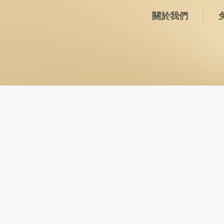
分類
tha娛樂城評價
娛樂城代理
娛樂城推薦
娛樂城換現金
娛樂城註冊分類
娛樂城註冊送
娛樂城體驗金
推薦娛樂城
最新娛樂城
THA娛樂城官方網站
本站採用 WordPress 建置