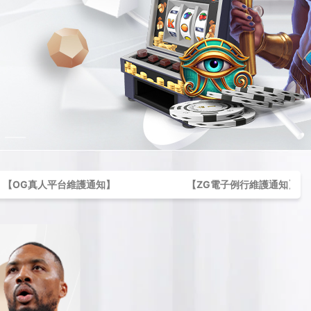
tha娛樂城評價
台灣娛樂城
精
娛樂城代理
炎
娛樂城優惠
娛樂城推薦
娛樂城換現金
娛樂城註冊
娛樂城註冊送
娛樂城註冊金
娛樂城評價
娛樂城賺錢
娛樂城送體驗金
娛樂城體驗金
推薦娛樂城
最新娛樂城
線上娛樂城
線上遊戲