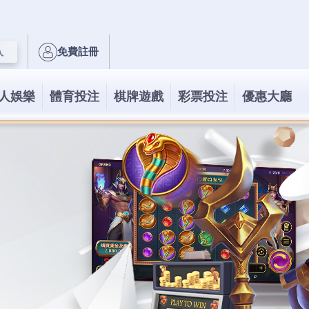
戲類型齊全，體驗讓人滿意，服務業界第一，THA娛樂城提供百
市
搜尋
搜
尋