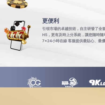
2023 年 5 月
2023 年 4 月
2023 年 3 月
2023 年 2 月
2023 年 1 月
2022 年 12 月
2022 年 11 月
2022 年 10 月
2022 年 9 月
2022 年 8 月
2022 年 7 月
2022 年 6 月
2022 年 5 月
2022 年 4 月
2022 年 3 月
2022 年 2 月
2022 年 1 月
2021 年 12 月
2021 年 11 月
2021 年 10 月