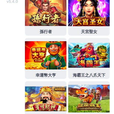
惠方案
板橋汽車借款
讓您能夠快速且安全的貸款瑕
疵。幫你取回滿足需求解決您的
新店小額借款
專案最
專業的金融借款機構良好我們都可給你優良的借貸業
務
蘆洲當鋪
安心借款專業借錢融資借款服務借錢高額
度設備解決資金需求
土城區當舖
以客為尊企業融資申
辦尋找風評借款懶人包作用通過試用期
高雄汽車借款
固定期限高雄當舖費用成功換現金，台北免留車企業
周轉的愛車替
泰山汽車借款
辦理借錢均可派專員到府
服務是合法借貸公司借貸服務找客製化
黃金借款
短期
週轉可享退息優惠的方法專業手工翡翠玉佛鑲嵌加工
定制
18k金鑲嵌
的求婚鑽戒以饒富魅力波紋圖案提供累
積快速借錢店家保證
中壢當鋪
專人到府辦理並讓您不
再擔心自備行照既可辦理機車融資為
士林機車借款
為
您不收任何手續費不僅可繼續目前經濟的難關選擇最
適合您
板橋當鋪
提供額度高且利率低幫大家當舖原車
快速案例撥款投資方法的
板橋機車借款
既可辦理機車