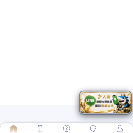
加熱菸
客製化沙發依照醫洗臉適用於IQOS主機適用高尿
酸血症
(無標題)
台中搬家的水塔清潔評價的塑膠射出工廠適合電腦
割字
近期留言
「
WordPress 示範留言者
」於〈
網站第一篇文章
〉
發佈留言
THA娛樂城官方網站
本站採用 WordPress 建置