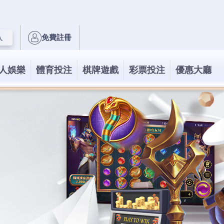
戲類型齊全，體驗讓人滿意，服務業界第一，THA娛樂城提供百
搜尋
搜
尋