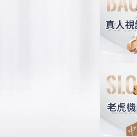
文
上一篇文章
章
台北網頁設計傳統VICTOR 
上
一
導
篇
覽
文
下一篇文章
章:
日本藥的提升男性戰鬥力的我
下
一
篇
文
章:
彙整