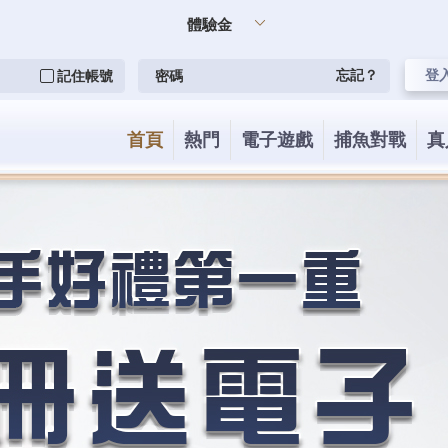
註冊送錢優惠、註冊完成就送100體驗金，全台評價最高返水！線上娛樂城遊
明星商品台北網頁設計提