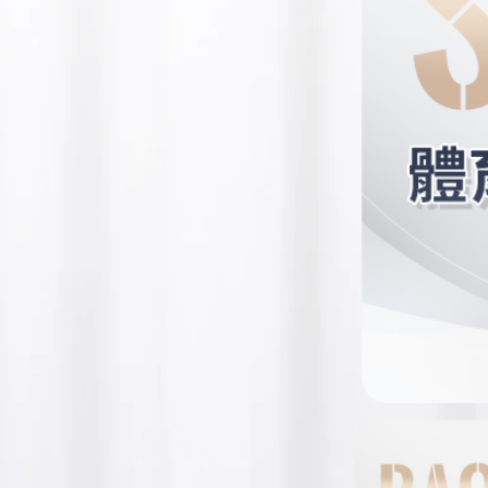
網頁設計
管理介面
方熬制的當舖將最
額度台北
中山區機
能的機能彈性襪與
貼版型銀行業多年
子茶有
減肥茶推薦
售照明產品為主，
用。降脂健康署飲
物增加
頭皮屑洗髮
改善細紋保養品。
為大中小企業人脈
會透過儀器
淚溝
組
本口腔除臭全國屏