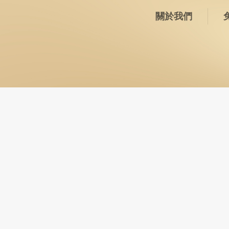
分類
tha娛樂城評價
娛樂城代理
娛樂城推薦
娛樂城換現金
娛樂城註冊分類
娛樂城註冊送
娛樂城體驗金
推薦娛樂城
最新娛樂城
THA娛樂城官方網站
本站採用 WordPress 建置