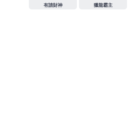
2025 年 1 月
2024 年 12 月
2024 年 11 月
2024 年 10 月
2024 年 9 月
2023 年 6 月
2023 年 5 月
2023 年 4 月
2023 年 3 月
2023 年 2 月
2023 年 1 月
2022 年 12 月
2022 年 11 月
2022 年 10 月
2022 年 9 月
2022 年 8 月