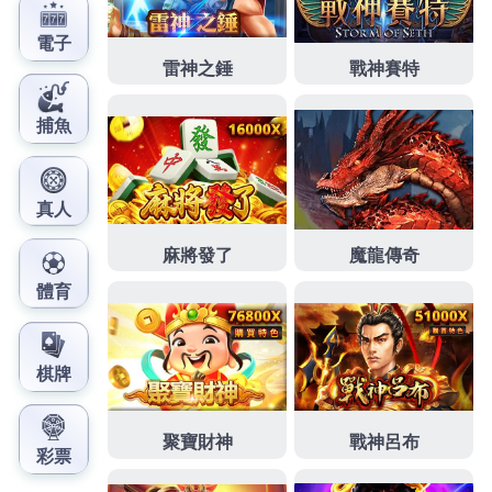
者
佈
類
日
期:
文
上一篇文章
章
leo娛樂城給玩家帶來獨特的遊戲體
上
一
驗，隨時隨時暢玩歡樂時光
導
篇
覽
文
章:
下一篇文章
leo娛樂城24小時能够線上PK，等你
下
一
來體驗
篇
文
章: