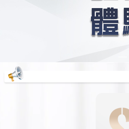
金
等內容，風格介面，操作容易人性化，滿足您下
驗，最多樣化的娛樂遊戲等你體驗，提供多樣的玩
的特色，人人都能依照自己的喜好找到合適的遊戲，
盡情享樂。
九牛
娛樂城
是唯一合法線上官方網站，擁有全球最新
您提供數千種線上博弈遊戲，透過手機版或電腦版a
沙龍國際百家樂
，
卡利百家樂
，
歐博百家樂
，
dg百家樂破解
，
dg百家樂
，
百家樂ptt
，
線上真人百家樂
，
沙龍百家樂
，
九州真人輪盤
，
百家樂破解程式
，