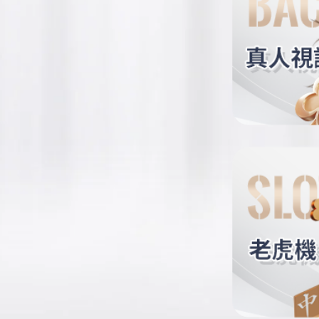
星城h5
，
星城立即玩
，
星城紅色儲值版
，
星城網頁版
，
滿貫大亨儲值
，
錢街儲值
，
麻將無雙
，
娛樂城
，
TU娛樂城
，
金禾娛樂城
，
神來也
，
dg百家樂
，
JY娛樂城
，
金大發娛樂城
，
leo娛樂城
，
九州真人輪盤
，